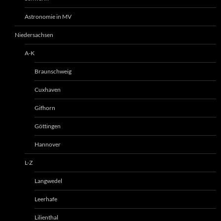
Astronomie in MV
Niedersachsen
A-K
Braunschweig
Cuxhaven
Gifhorn
Göttingen
Hannover
L-Z
Langwedel
Leerhafe
Lilienthal