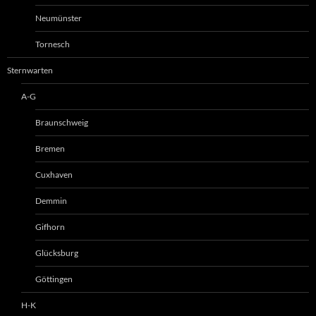
Neumünster
Tornesch
Sternwarten
A-G
Braunschweig
Bremen
Cuxhaven
Demmin
Gifhorn
Glücksburg
Göttingen
H-K