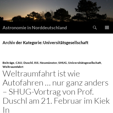
Zum
Inhalt
springen
Suchen
Astronomie in Norddeutschland
Primär
Archiv der Kategorie: Universitätsgesellschaft
Menü
Beiträge
,
CAU
,
Duschl
,
ISS
,
Neumünster
,
SHUG
,
Universitätsgesellschaft
,
Weltraumfahrt
Weltraumfahrt ist wie
Autofahren … nur ganz anders
– SHUG-Vortrag von Prof.
Duschl am 21. Februar im Kiek
In