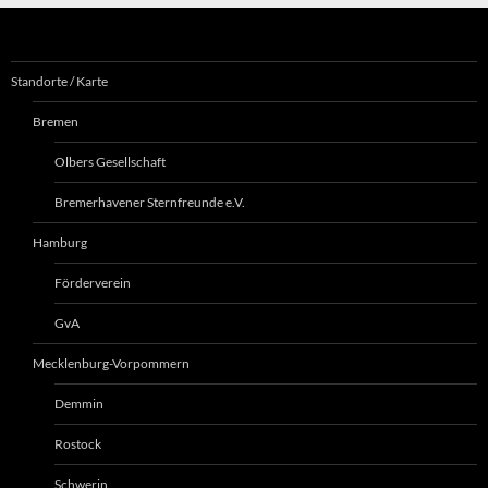
Standorte / Karte
Bremen
Olbers Gesellschaft
Bremerhavener Sternfreunde e.V.
Hamburg
Förderverein
GvA
Mecklenburg-Vorpommern
Demmin
Rostock
Schwerin